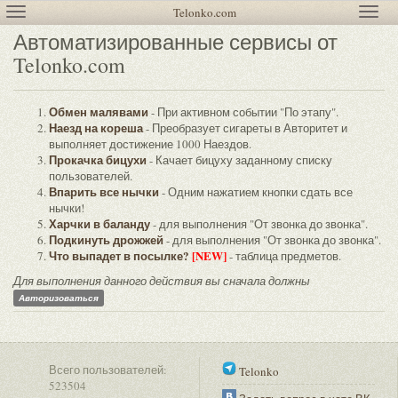
Telonko.com
Автоматизированные сервисы от
Telonko.com
Обмен малявами
- При активном событии "По этапу".
Наезд на кореша
- Преобразует сигареты в Авторитет и
выполняет достижение 1000 Наездов.
Прокачка бицухи
- Качает бицуху заданному списку
пользователей.
Впарить все нычки
- Одним нажатием кнопки сдать все
нычки!
Харчки в баланду
- для выполнения "От звонка до звонка".
Подкинуть дрожжей
- для выполнения "От звонка до звонка".
Что выпадет в посылке?
[NEW]
- таблица предметов.
Для выполнения данного действия вы сначала должны
Авторизоваться
Всего пользователей:
Telonko
523504