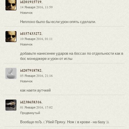
id201915719
,
14 Января 2016, 11:59
Новичок
Неплохо было бы если урон опять сделали.
id157433272
,
10 Января 2016, 01:11
Новичок
добавьте нанесенее ударов на боссах по отдельности как в
бос мэнеджере и урон от иглы
id207918782
,
05 Января 2016, 21:16
Новичок
как наети аутчкей
id238658316
,
01 Января 2016, 17:02
Продвинутый
Вообще поЪ. ( Убей Пряху. Нож ( в крови - на базу )).