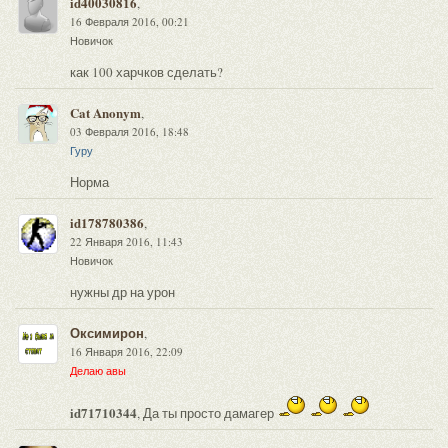
id40030816
,
16 Февраля 2016, 00:21
Новичок
как 100 харчков сделать?
Cat Anonym
,
03 Февраля 2016, 18:48
Гуру
Норма
id178780386
,
22 Января 2016, 11:43
Новичок
нужны др на урон
Оксимирон
,
16 Января 2016, 22:09
Делаю авы
id71710344
, Да ты просто дамагер