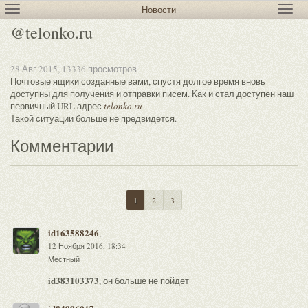
Новости
@telonko.ru
28 Авг 2015, 13336 просмотров
Почтовые ящики созданные вами, спустя долгое время вновь
доступны для получения и отправки писем. Как и стал доступен наш
первичный URL адрес
telonko.ru
Такой ситуации больше не предвидется.
Комментарии
1
2
3
id163588246
,
12 Ноября 2016, 18:34
Местный
id383103373
, он больше не пойдет