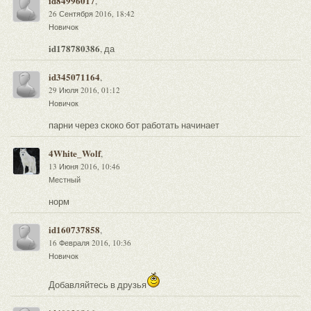
id84996017
,
26 Сентября 2016, 18:42
Новичок
id178780386
, да
id345071164
,
29 Июля 2016, 01:12
Новичок
парни через скоко бот работать начинает
4White_Wolf
,
13 Июня 2016, 10:46
Местный
норм
id160737858
,
16 Февраля 2016, 10:36
Новичок
Добавляйтесь в друзья